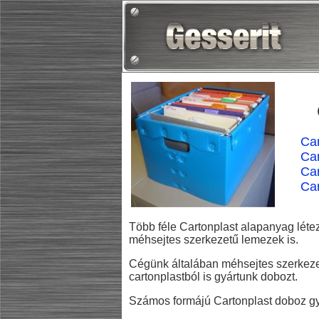
Ca
Car
Ca
Car
Több féle Cartonplast alapanyag létez
méhsejtes szerkezetű lemezek is.
Cégünk általában méhsejtes szerkezetű
cartonplastból is gyártunk dobozt.
Számos formájú Cartonplast doboz gyár