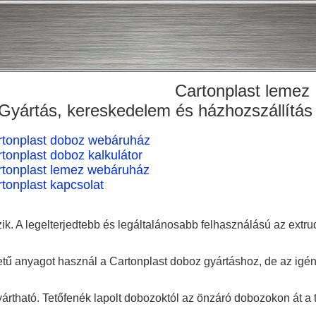
Cartonplast lemez
Gyártás, kereskedelem és házhozszállítá
rtonplast doboz webáruház
tonplast doboz kalkulátor
rtonplast lemez webáruház
tonplast kapcsolat
ik. A legelterjedtebb és legáltalánosabb felhasználású az extrud
 anyagot használ a Cartonplast doboz gyártáshoz, de az igény s
tható. Tetőfenék lapolt dobozoktól az önzáró dobozokon át a tál