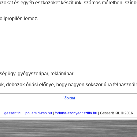
zokat és egyéb eszközöket készítünk, számos méretben, színbe,
olipropilén lemez.
ségügy, gyógyszeripar, reklámipar
k, dobozok óriási előnye, hogy nagyon sokszor újra felhasznál
Főoldal
gesserit.hu
|
poliamid-cso.hu
|
fortuna-szonyegtisztito.hu
| Gesserit Kft. © 2016