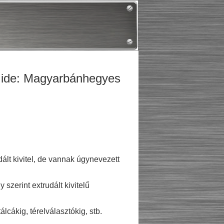
s ide: Magyarbánhegyes
ált kivitel, de vannak úgynevezett
zerint extrudált kivitelű
cákig, térelválasztókig, stb.