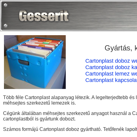
Gyártás, 
Cartonplast doboz w
Cartonplast doboz ka
Cartonplast lemez w
Cartonplast kapcsola
Több féle Cartonplast alapanyag létezik. A legelterjedtebb és
méhsejtes szerkezetű lemezek is.
Cégünk általában méhsejtes szerkezetű anyagot használ a Cart
cartonplastból is gyártunk dobozt.
Számos formájú Cartonplast doboz gyártható. Tetőfenék lapolt 