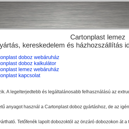
Cartonplast lemez
yártás, kereskedelem és házhozszállítás id
tonplast doboz webáruház
onplast doboz kalkulátor
tonplast lemez webáruház
onplast kapcsolat
ik. A legelterjedtebb és legáltalánosabb felhasználású az extrud
 anyagot használ a Cartonplast doboz gyártáshoz, de az igény s
tható. Tetőfenék lapolt dobozoktól az önzáró dobozokon át a tál