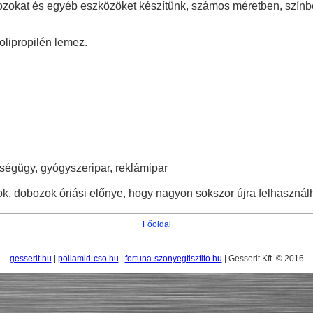
zokat és egyéb eszközöket készítünk, számos méretben, színbe,
olipropilén lemez.
ségügy, gyógyszeripar, reklámipar
k, dobozok óriási előnye, hogy nagyon sokszor újra felhasznál
Főoldal
gesserit.hu
|
poliamid-cso.hu
|
fortuna-szonyegtisztito.hu
| Gesserit Kft. © 2016