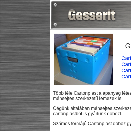
G
Car
Cart
Car
Cart
Több féle Cartonplast alapanyag létez
méhsejtes szerkezetű lemezek is.
Cégünk általában méhsejtes szerkezetű
cartonplastból is gyártunk dobozt.
Számos formájú Cartonplast doboz gyár