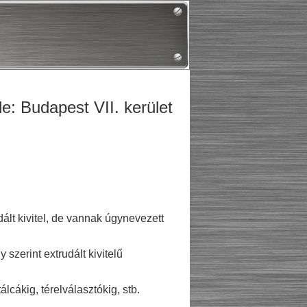
e: Budapest VII. kerület
ált kivitel, de vannak úgynevezett
zerint extrudált kivitelű
cákig, térelválasztókig, stb.